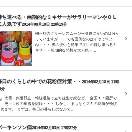
持ち運べる・画期的なミキサーがサラリーマンやＯＬ
に人気です
2014年08月10日 22時19分
朝一杯のグリーンスムージー身体に良いのは分か
っていますが・・ でも面倒なのはイヤですよ
ね・・・ 後の洗いも簡単で注目の持ち運べるミ
キサー・画期的な発想が大人気・…
毎日のくらしの中での花粉症対策・・
2014年02月18日 11時
4分
大雪・集落孤立・幹線道路で立ち往生が続など、 全国１７箇所で
史上１位の積雪を記録・・・ しかし、まもなくスギの花粉が飛び
始めます。 まずは、毎日の暮らしのなかで…
パーキンソン病
2014年02月03日 17時27分