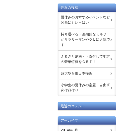
最近の投稿
夏休みのおすすめイベントなど
関西にもいっぱい
持ち運べる・画期的なミキサー
がサラリーマンやＯＬに人気で
す
ふるさと納税・・寄付して地方
の豪華特典をＧＥＴ！
超大型台風日本接近
小学生の夏休みの宿題 自由研
究作品作り
最近のコメント
アーカイブ
2014年8月