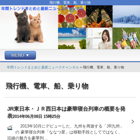
飛行機、電車、船、乗り物
MENU ▼
年間トレンドまとめと最新ニュースチャンネル
> 飛行機、電車、船、乗り物
飛行機、電車、船、乗り物
JR東日本・ＪＲ西日本は豪華寝台列車の概要を発
表
2014年06月08日 15時25分
2013年10月にデビューした、九州を周遊する「JR九州」
の 豪華寝台列車「ななつ星」は移動手段としてではなく、
沿線の魅力を豪華列…